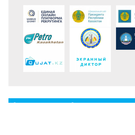
О компании
Социальная ответственност
Миссия и видение
Фонд ветеранов
Корпоративное управление
Коллективный договор
История
Спонсорская деятельность
Производство
Профсоюзная деятельность
Достижения компании