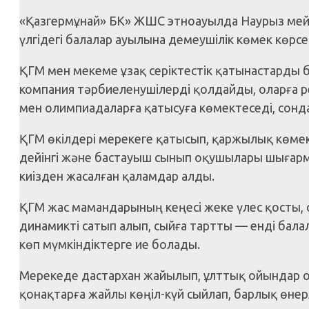
«Қазгермұнай» БК» ЖШС этноауылда Наурыз мей
үлгідегі балалар ауылына демеушілік көмек көрсе
ҚГМ мен мекеме ұзақ серіктестік қатынастарды
компания тәрбиеленушілерді қолдайды, оларға 
мен олимпиадаларға қатысуға көмектеседі, сонд
ҚГМ өкілдері мерекеге қатысып, қаржылық көме
дейінгі және бастауыш сынып оқушылары шығар
киізден жасалған қаламдар алды.
ҚГМ жас мамандарының кеңесі жеке үлес қосты,
динамикті сатып алып, сыйға тартты — енді бал
көп мүмкіндіктерге ие болады.
Мерекеде дастархан жайылып, ұлттық ойындар ой
қонақтарға жайлы көңіл-күй сыйлап, барлық өнер