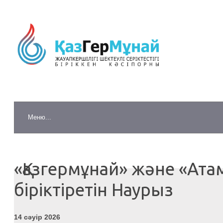
«Қазгермұнай» және «Ата
біріктіретін Наурыз
14 сәуір 2026