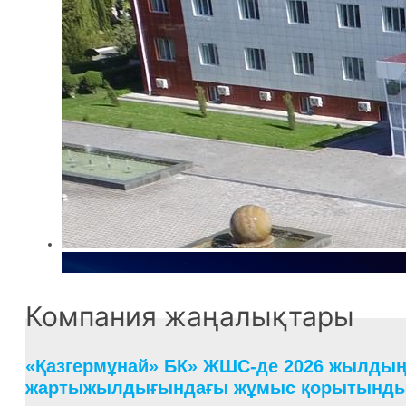
Компания жаңалықтары
«Қазгермұнай» БК» ЖШС-де 2026 жылдың 
жартыжылдығындағы жұмыс қорытынд