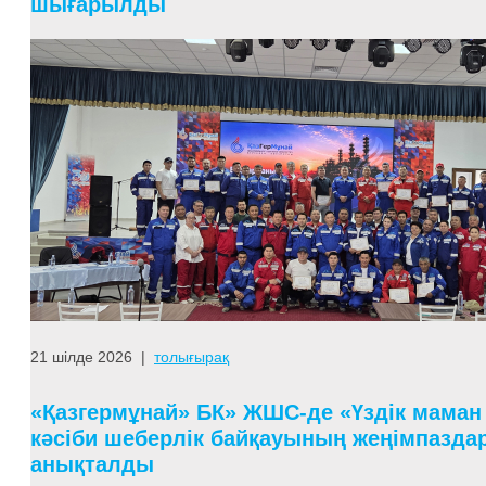
шығарылды
21 шілде 2026
|
толығырақ
«Қазгермұнай» БК» ЖШС-де «Үздік маман 
кәсіби шеберлік байқауының жеңімпазда
анықталды