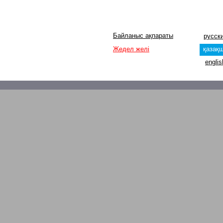
Байланыс ақпараты
русск
Жедел желі
қазақ
englis