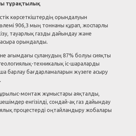
ғы тұрақтылық
істік көрсеткіштердің орындалуын
көлемі 906,3 мың тоннаны құрап, жоспарлы
кізу, тауарлық газды дайындау және
 асыра орындалды.
әне ағымдағы суланудың 87% болуы сияқты
 геологиялық-техникалық іс-шараларды
мша барлау бағдарламаларын жүзеге асыру
.
құрылыс-монтаж жұмыстары аяқталды,
ешімдер енгізілді, сондай-ақ газ дайындау
ялық процестерді оңтайландыру жобалары