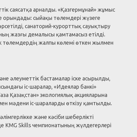
ттік саясатқа арналды. «Қазгермұнай» жұмыс
де орындады: сыйақы төлемдері жүзеге
рсетілді, санаторий-курорттық сауықтыру
ың жазғы демалысы қамтамасыз етілді.
 төлемдердің жалпы көлемі өткен жылмен
не әлеуметтік бастамалар іске асырылды,
ндағы іс-шаралар, «Идеялар банкі»
аза Қазақстан» экологиялық акцияларына
 мен мәдени іс-шараларды өткізу қамтылды.
 тәлімгерлікке және кәсіби шеберлікті
де KMG Skills чемпионатының жүлдегерлері