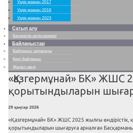
Уздік маман 2017
Уздік маман 2018
Уздік маман 2023
Сатып алу
Бәсекелік келіссөздері
Байланыстар
Байланыс ақпараты
Кері байланыс
Жедел желі
«Қазгермұнай» БК» ЖШС
қорытындыларын шыға
29 қаңтар 2026
«Қазгермұнай» БК» ЖШС 2025 жылғы өндірістік,
қорытындыларын шығаруға арналған Басқарманың 