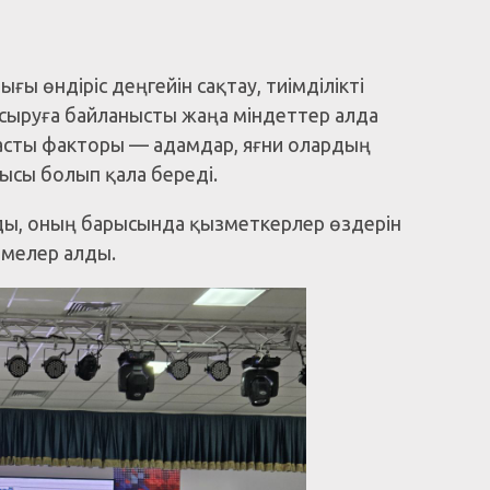
ы өндіріс деңгейін сақтау, тиімділікті
сыруға байланысты жаңа міндеттер алда
 басты факторы — адамдар, яғни олардың
ысы болып қала береді.
лды, оның барысында қызметкерлер өздерін
рмелер алды.