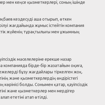
ер мен кеңсе қызметкерлері, соның ішінде
қбаев кездесуді аша отырып, өткен
луі жағдайында жұмыс істейтін компания
рістік жүйенің тұрақтылығы мен ұжымның
уіпсіздік мәселелеріне ерекше назар
компанияда бірде-бір жазатайым оқиға,
ежелерді бұзу жағдайлары тіркелген жоқ.
інің және қызметкерлердің өндірістегі
көрінісі болды. Сонымен қатар, қауіпсіздік
тіні және қызметкерлер мен мердігер
ап ететіні атап өтілді.