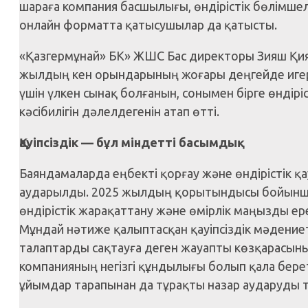
шараға компания басшылығы, өндірістік бөлімшел
онлайн форматта қатысушылар да қатысты.
«Қазгермұнай» БК» ЖШС Бас директоры Зияш Қия
жылдың кен орындарының жоғары деңгейде игері
үшін үлкен сынақ болғанын, сонымен бірге өнді
кәсібилігін дәлелдегенін атап өтті.
Қауіпсіздік — бұл міндетті басымдық
Баяндамаларда еңбекті қорғау және өндірістік қа
аударылды. 2025 жылдың қорытындысы бойынша 
өндірістік жарақаттану және өмірлік маңызды ер
Мұндай нәтиже қалыптасқан қауіпсіздік мәдениет
талаптарды сақтауға деген жауапты көзқарасының 
компанияның негізгі құндылығы болып қала бере
ұйымдар тарапынан да тұрақты назар аударуды тал