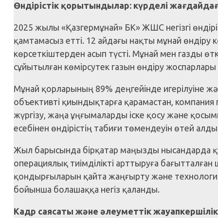
Өндірістік қорытындылар: күрделі жағдайда
2025 жылы «Қазгермұнай» БК» ЖШС негізгі өндір
қамтамасыз етті. 12 айдағы нақты мұнай өндіру 
көрсеткіштерден асып түсті. Мұнай мен газды өт
сұйытылған көмірсутек газын өндіру жоспарлары
Мұнай қорларының 89% деңгейінде игерілуіне ж
объективті қиындықтарға қарамастан, компания
жүргізу, жаңа ұңғымаларды іске қосу және қосы
есебінен өндірістің табиғи төмендеуін өтей алды
Жыл барысында бірқатар маңызды нысандарда 
операциялық тиімділікті арттыруға бағытталған ш
қондырғыларын қайта жаңғырту және технологи
бойынша болашаққа негіз қаланды.
Кадр саясаты және әлеуметтік жауапкершілік