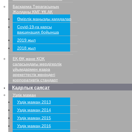
Басқарма Төрағасының
Жолдауы ҚМГ ҰК АҚ
Өмірлік маңызды қағидалар
Covid-19-ға қарсы
вакцинация бойынша
2019 жыл
2018 жыл
ЕҚ,ӨҚ және ҚОҚ
саласындағы мердігерлік
ұйымдармен өзара
әрекеттестік жөніндегі
корпоративтік стандарт
Кадрлык саясат
Уздік маман
Уздік маман 2013
Уздік маман 2014
Уздік маман 2015
Уздік маман 2016