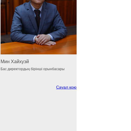
Мин Хайхуэй
Бас директордың бірінші орынбасары
Сауал қою