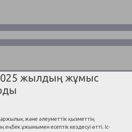
 2025 жылдың жұмыс
рды
 қаржылық және әлеуметтік қызметтің
еңбек ұжымымен есептік кездесуі өтті. Іс-