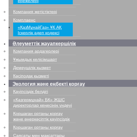
ережелері
Компания жетістіктері
Комплаенс
«ҚазМұнайГаз» ҰК АҚ
Іскерлік әдеп кодексі
Әлеуметтік жауапкершілік
Компания ардагерлері
Ұжымдық келісімшарт
Демеушілік қызмет
Кәсіподақ қызметі
Экология және еңбекті қорғау
Қауіпсіздік белдігі
«Қазгермұнай» БК» ЖШС
директорлар кеңесінің үндеуі
Қоршаған ортаны қорғау
және өнеркәсіптік қауіпсіздік
Қоршаған ортаны қорғау
Саясаты мен мақсаттары