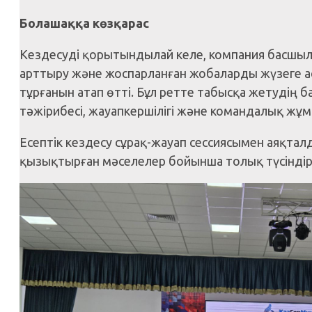
Болашаққа көзқарас
Кездесуді қорытындылай келе, компания басшылығ
арттыру және жоспарланған жобаларды жүзеге а
тұрғанын атап өтті. Бұл ретте табысқа жетудің
тәжірибесі, жауапкершілігі және командалық жұм
Есептік кездесу сұрақ-жауап сессиясымен аяқта
қызықтырған мәселелер бойынша толық түсінді