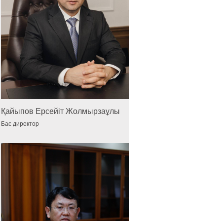
Қайыпов Ерсейіт Жолмырзаұлы
Бас директор