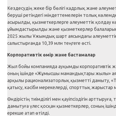
Кездесудің жеке бір бөлігі кадрлық және әлеуме
беруші ретіндегі міндеттемелерін толық көлем
асырылды, қызметкерлерге әлеуметтік қолдау кө
ұйымдастырылды және қызметкерлер балаларын
2025 жылы Ұжымдық шарт аясындағы әлеуметтік
салыстырғанда 10,39 млн теңгеге өсті.
Корпоративтік өмір және бастамалар
Жыл бойы компанияда ауқымды корпоративтік жә
оның ішінде «Жұмысшы мамандықтары жылы» аясы
арқылы рационализаторлық қызметті дамыту, «Т
қатысу, кәсіби мерекелерді, спорттық жарыстар
Өндірістің тиімділігі мен қауіпсіздігін арттыруға,
дамытуға үлес қосқан қызметкерлер, соның ішін
ерекше атап өтілді.