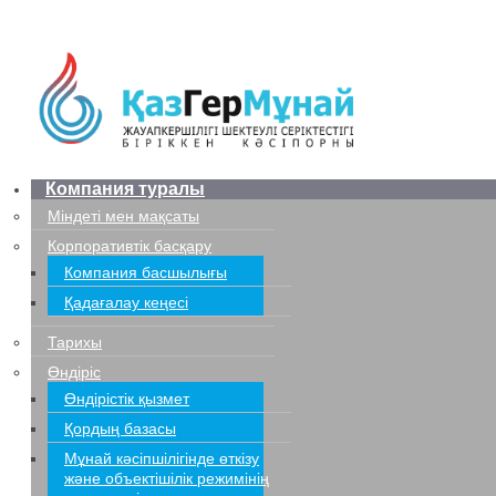
Компания туралы
Міндеті мен мақсаты
Корпоративтік басқару
Компания басшылығы
Қадағалау кеңесі
Тарихы
Өндіріс
Өндірістік қызмет
Қордың базасы
Мұнай кәсіпшілігінде өткізу
және объектішілік режимінің