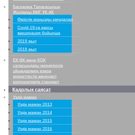
Басқарма Төрағасының
Жолдауы ҚМГ ҰК АҚ
Өмірлік маңызды қағидалар
Covid-19-ға қарсы
вакцинация бойынша
2019 жыл
2018 жыл
ЕҚ,ӨҚ және ҚОҚ
саласындағы мердігерлік
ұйымдармен өзара
әрекеттестік жөніндегі
корпоративтік стандарт
Кадрлык саясат
Уздік маман
Уздік маман 2013
Уздік маман 2014
Уздік маман 2015
Уздік маман 2016