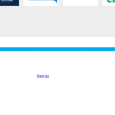
огия және
Кадрлык саясат
Сатып алу
ті қорғау
Уздік маман
Бәсекелік келіссөзд
ермұнай» БК» ЖШС
рмасының
ламасы
Kgm.kz
іздік белдігі
ермұнай» БК» ЖШС
орлар кеңесінің
ған ортаны қорғау
неркәсіптік
іздік
ған ортаны қорғау