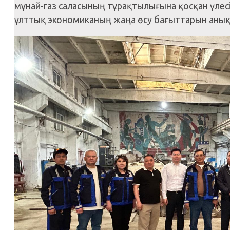
мұнай-газ саласының тұрақтылығына қосқан үлесі
ұлттық экономиканың жаңа өсу бағыттарын анық