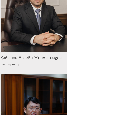
Қайыпов Ерсейіт Жолмырзаұлы
Бас директор