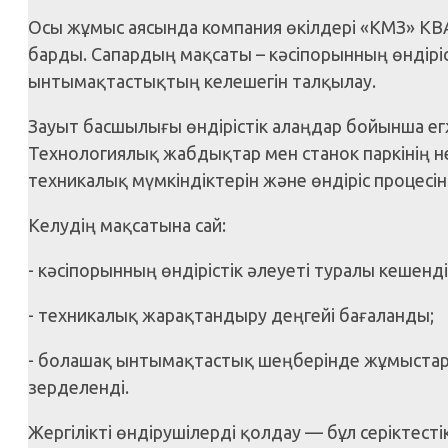
Осы жұмыс аясында компания өкілдері «КМЗ» КВА
барды. Сапардың мақсаты – кәсіпорынның өндіріс
ынтымақтастықтың келешегін талқылау.
Зауыт басшылығы өндірістік алаңдар бойынша егж
Технологиялық жабдықтар мен станок паркінің н
техникалық мүмкіндіктерін және өндіріс процесін
Келудің мақсатына сай:
- кәсіпорынның өндірістік әлеуеті туралы кешенді 
- техникалық жарақтандыру деңгейі бағаланды;
- болашақ ынтымақтастық шеңберінде жұмыстард
зерделенді.
Жергілікті өндірушілерді қолдау — бұл серіктест