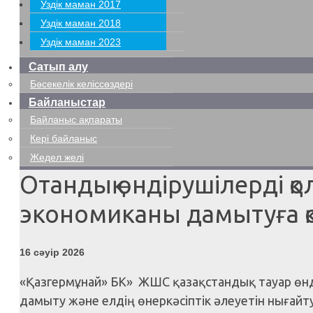
Уздік маман 2017
Уздік маман 2018
Уздік маман 2023
Сатып алу
Бәсекелік келіссөздері
Байланыстар
Байланыс ақпараты
Кері байланыс
Жедел желі
Отандық өндірушілерді қо
экономиканы дамытуға қос
16 сәуір 2026
«Қазгермұнай» БК» ЖШС қазақстандық тауар өнді
дамыту және елдің өнеркәсіптік әлеуетін нығайту