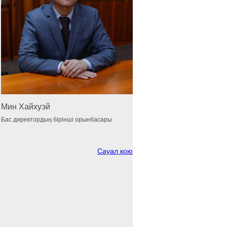
Мин Хайхуэй
Бас директордың бірінші орынбасары
Сауал қою