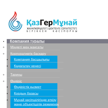
Компания туралы
Міндеті мен мақсаты
Корпоративтік басқару
Компания басшылығы
Қадағалау кеңесі
Тарихы
Өндіріс
Өндірістік қызмет
Қордың базасы
Мұнай кәсіпшілігінде өткізу
және объектішілік режимінің