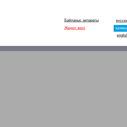
Байланыс ақпараты
русск
Жедел желі
қазақ
englis