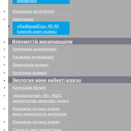
ережелері
Компания жетістіктері
Комплаенс
«ҚазМұнайГаз» ҰК АҚ
Іскерлік әдеп кодексі
Әлеуметтік жауапкершілік
Компания ардагерлері
Ұжымдық келісімшарт
Демеушілік қызмет
Кәсіподақ қызметі
Экология және еңбекті қорғау
Қауіпсіздік белдігі
«Қазгермұнай» БК» ЖШС
директорлар кеңесінің үндеуі
Қоршаған ортаны қорғау
және өнеркәсіптік қауіпсіздік
Қоршаған ортаны қорғау
Саясаты мен мақсаттары