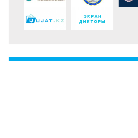
Компания туралы
Әлеуметтік
Экол
жауапкершілік
еңбек
Міндеті мен мақсаты
Корпоративтік басқару
Компания ардагерлері
«Қазг
Тарихы
Ұжымдық келісімшарт
Басқа
Өндіріс
Демеушілік қызмет
хабар
Компания жетістіктері
Кәсіподақ қызметі
Қауіпс
Комплаенс
«Қазг
директ
үндеуі
Қорша
және ө
қауіпс
Қорша