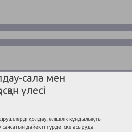
лдау-сала мен
қан үлесі
рушілерді қолдау, елішілік құндылықты
 саясатын дәйекті түрде іске асыруда.