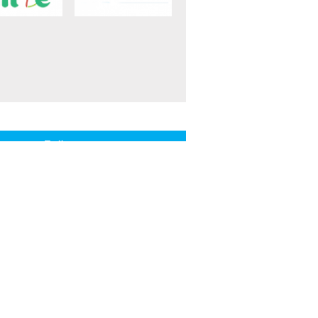
Байланыстар
ері
Байланыс ақпараты
Кері байланыс
Жедел желі