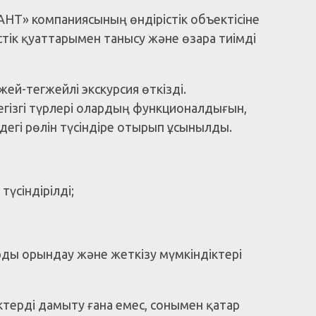
НТ» компаниясының өндірістік объектісіне
тік қуаттарымен танысу және өзара тиімді
ей-тегжейлі экскурсия өткізді.
егізгі түрлері олардың функционалдығын,
дегі рөлін түсіндіре отырып ұсынылды.
түсіндірілді;
ы орындау және жеткізу мүмкіндіктері
іктерді дамыту ғана емес, сонымен қатар