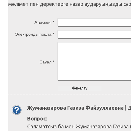
мәлімет пен деректерге назар аударуыңызды сұ
Аты-жөні *
Электронды пошта *
Сауал *
Жуманазарова Газиза Файзуллаевна
| 
Вопрос:
Саламатсыз ба мен Жуманазарова Газиза