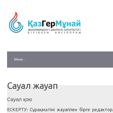
Сауал жауап
Сауал қою
ЕСКЕРТУ: Сұрақ мәтіні жауаппен бірге редакто