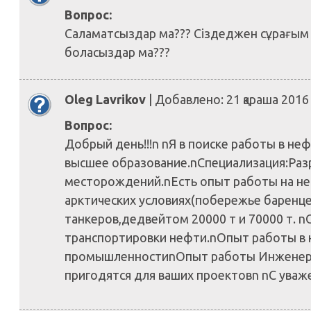
Вопрос:
Саламатсыздар ма??? Сіздеджен сұрағым к
боласыздар ма???
Oleg Lavrikov
| Добавлено: 21 қараша 2016
Вопрос:
Добрый день!!!n nЯ в поиске работы в не
высшее образование.nСпециализация:Разр
месторождений.nЕсть опыт работы на н
арктических условиях(побережье баренце
танкеров,дедвейтом 20000 т и 70000 т. 
транспортировки нефти.nОпыт работы 
промышленностиnОпыт работы Инженеро
пригодятся для ваших проектовn nС уваж