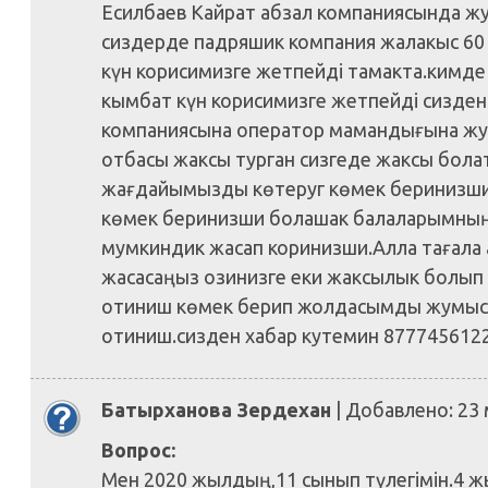
Есилбаев Кайрат абзал компаниясында ж
сиздерде падряшик компания жалакыс 60
күн корисимизге жетпейді тамакта.кимд
кымбат күн корисимизге жетпейді сизде
компаниясына оператор мамандығына жу
отбасы жаксы турган сизгеде жаксы бола
жағдайымызды көтеруг көмек беринизши
көмек беринизши болашак балаларымның 
мумкиндик жасап коринизши.Алла тағала
жасасаңыз озинизге еки жаксылык болып
отиниш көмек берип жолдасымды жумыс
отиниш.сизден хабар кутемин 8777456122
Батырханова Зердехан
| Добавлено: 23
Вопрос:
Мен 2020 жылдың,11 сынып түлегімін.4 жы