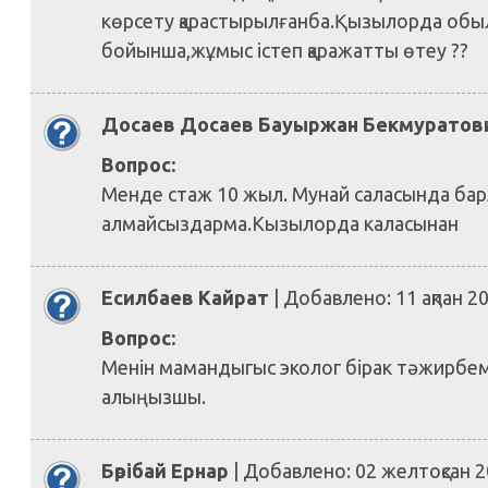
көрсету қарастырылғанба.Қызылорда об
бойынша,жұмыс істеп қаражатты өтеу ??
Досаев Досаев Бауыржан Бекмуратов
Вопрос:
Менде стаж 10 жыл. Мунай саласында ба
алмайсыздарма.Кызылорда каласынан
Есилбаев Кайрат
| Добавлено: 11 ақпан 2
Вопрос:
Менін мамандыгыс эколог бірак тәжирбем
алыңызшы.
Бөрібай Ернар
| Добавлено: 02 желтоқсан 