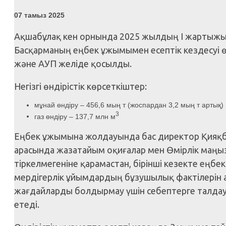
07 тамыз 2025
Ақшабұлақ кен орнында 2025 жылдың І жарты
Басқарманың еңбек ұжымымен есептік кездесуі 
және АУП желіде қосылды.
Негізгі өндірістік көрсеткіштер:
мұнай өндіру – 456,6 мың т (жоспардан 3,2 мың т артық)
3
газ өндіру – 137,7 млн м
Еңбек ұжымына жолдауында бас директор Қияқба
арасында жазатайым оқиғалар мен Өмірлік маң
тіркелмегеніне қарамастан, бірінші кезекте еңбек
мердігерлік ұйымдардың бұзушылық фактілерін а
жағдайларды болдырмау үшін себептерге талдау
етеді.