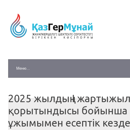
2025 жылдың І жартыжы
қорытындысы бойынша б
ұжымымен есептік кезде