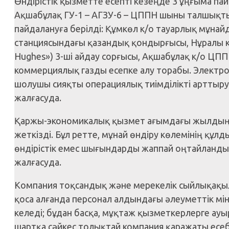
Өндірістік қызметте есепті кезеңде 3 ұңғыма па
Ақшабұлақ ГУ-1 – АГЗУ-6 – ЦППН шыны талшықт
пайдалануға берілді: Құмкөл к/о тауарлық мұн
станциясындағы қазандық қондырғысы, Нұралы к/о
Hughes») 3-ші айдау сорғысы, Ақшабұлақ к/о ЦП
коммерциялық газды есепке алу торабы. Электр
шолушы сияқты операциялық тиімділікті арттыру
жалғасуда.
Қаржы-экономикалық қызмет ағымдағы жылдың 6
жеткізді. Бұл ретте, мұнай өндіру көлемінің құ
өндірістік емес шығындарды жаппай оңтайланд
жалғасуда.
Компания тоқсандық және мерекелік сыйлықақ
қоса алғанда персонал алдындағы әлеуметтік м
келеді; бұдан басқа, мұқтаж қызметкерлерге ау
шартқа сәйкес толықтай компания қаражаты есе