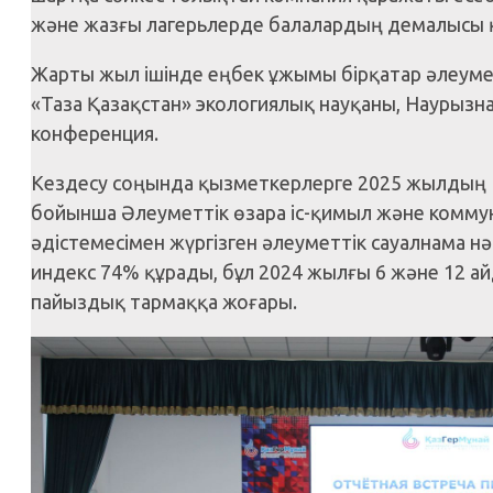
және жазғы лагерьлерде балалардың демалысы қ
Жарты жыл ішінде еңбек ұжымы бірқатар әлеуме
«Таза Қазақстан» экологиялық науқаны, Наурызнама
конференция.
Кездесу соңында қызметкерлерге 2025 жылды
бойынша Әлеуметтік өзара іс-қимыл және комм
әдістемесімен жүргізген әлеуметтік сауалнама
индекс 74% құрады, бұл 2024 жылғы 6 және 12 ай
пайыздық тармаққа жоғары.